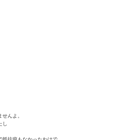
。
ませんよ。
たし
で抵抗痕もなかったわけで