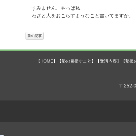
すみません、やっぱ私、
わざと人をおこらすようなこと書いてますか。
前の記事
【HOME】
【塾の目指すこと】
【受講内容】
【塾長
〒252