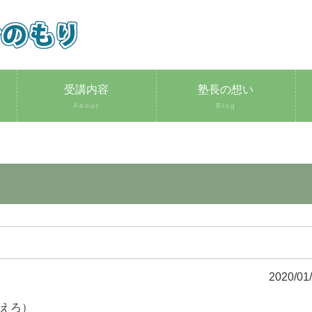
受講内容
塾長の想い
About
Blog
2020/01
て考えろ）