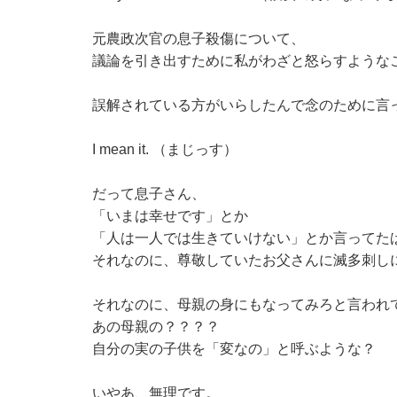
元農政次官の息子殺傷について、
議論を引き出すために私がわざと怒らすような
誤解されている方がいらしたんで念のために言
I mean it. （まじっす）
だって息子さん、
「いまは幸せです」とか
「人は一人では生きていけない」とか言ってた
それなのに、尊敬していたお父さんに滅多刺し
それなのに、母親の身にもなってみろと言われ
あの母親の？？？？
自分の実の子供を「変なの」と呼ぶような？
いやあ、無理です。