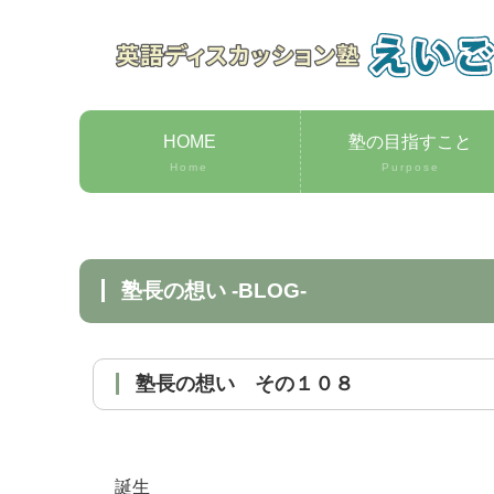
HOME
塾の目指すこと
Home
Purpose
塾長の想い -BLOG-
塾長の想い その１０８
誕生