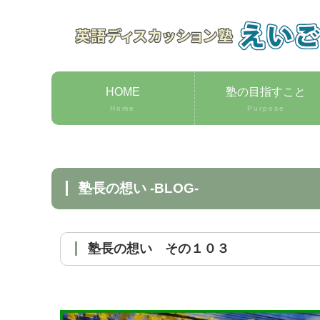
HOME
塾の目指すこと
Home
Purpose
塾長の想い -BLOG-
塾長の想い その１０３